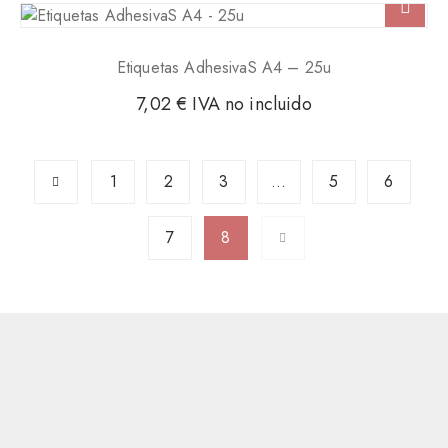
Etiquetas AdhesivaS A4 – 25u
7,02
€
IVA no incluido
1
2
3
…
5
6
7
8