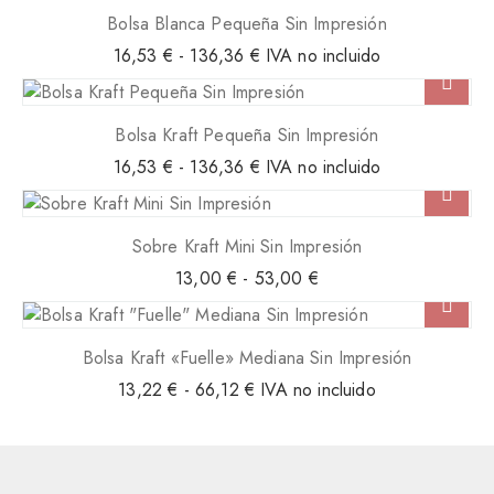
d
n
Bolsa Blanca Pequeña Sin Impresión
e
I
R
16,53
€
-
136,36
€
IVA no incluido
m
2
a
p
n
r
0
g
e
Bolsa Kraft Pequeña Sin Impresión
,
s
o
R
16,53
€
-
136,36
€
IVA no incluido
i
d
6
a
ó
e
6
n
n
p
g
c
Sobre Kraft Mini Sin Impresión
r
a
o
e
R
13,00
€
-
53,00
€
n
€
d
c
a
t
e
h
i
n
i
p
o
d
g
a
Bolsa Kraft «Fuelle» Mediana Sin Impresión
r
s
a
o
e
R
13,22
€
-
66,12
s
€
IVA no incluido
d
:
d
c
a
d
e
t
i
n
e
p
o
a
g
s
r
s
o
d