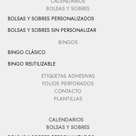
6
CALENDARIOS
€
t
,
BOLSAS Y SOBRES
€
a
3
h
5
BOLSAS Y SOBRES PERSONALIZADOS
6
a
3
s
BOLSAS Y SOBRES SIN PERSONALIZAR
,
€
t
0
a
BINGOS
0
6
BINGO CLÁSICO
6
€
,
BINGO REUTILIZABLE
1
2
ETIQUETAS ADHESIVAS
FOLIOS PERFORADOS
€
CONTACTO
PLANTILLAS
CALENDARIOS
BOLSAS Y SOBRES