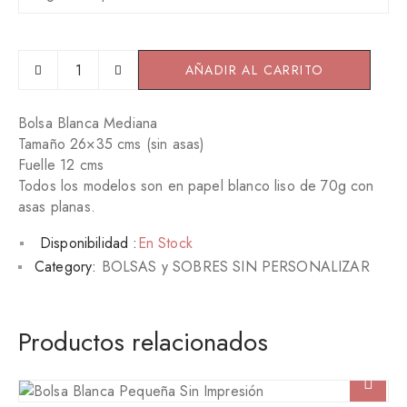
o
d
B
e
AÑADIR AL CARRITO
o
p
l
s
r
Bolsa Blanca Mediana
a
Tamaño 26×35 cms (sin asas)
e
B
Fuelle 12 cms
l
c
Todos los modelos son en papel blanco liso de 70g con
a
n
i
asas planas.
c
o
a
Disponibilidad :
En Stock
M
s
Category:
BOLSAS y SOBRES SIN PERSONALIZAR
e
:
d
i
d
a
Productos relacionados
n
e
a
s
S
i